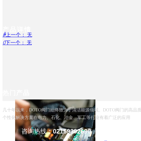
产品详情
ꄴ
上一个：
无
ꄲ
下一个：
无
热门产品
几十年以来，DOTO阀门始终致力于清洁能源领域。DOTO阀门的高品
个性化解决方案在电力、石化、冶金、军工等行业有着广泛的应用
咨询热线：
02159392690