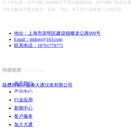
几十年以来，DOTO阀门始终致力于清洁能源领域。DOTO阀门的高品
个性化解决方案在电力、石化、冶金、军工等行业有着广泛的应用
咨询热线：
02159392690
地址：
上海市崇明区建设镇蟠龙公路999号
Email：
shdoto@163.com
联系电话：
18701778771
快捷链接
Quick Links
关于我们
版权所有©
上海大通仪表有限公司
产品中心
行业应用
新闻中心
客户服务
加入大通