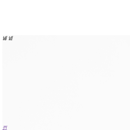
넳
넲
首页
ꁸ
回到顶部
ꂅ
02159392690
ꁗ
QQ客服
欢迎进入上海大通仪表有限公司官网
关于大通
产品咨询：
ꀥ
微信二维码
02159392690
联系邮箱：
简体中文
shdoto@163.com
产品中心
English
行业应用
控制阀
新闻中心
隔离阀
낀